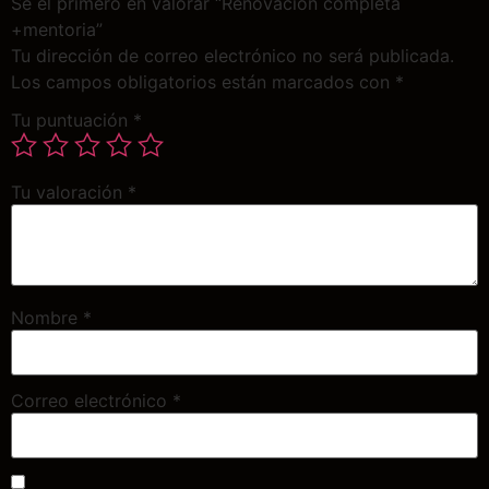
Sé el primero en valorar “Renovacion completa
+mentoria”
Tu dirección de correo electrónico no será publicada.
Los campos obligatorios están marcados con
*
Tu puntuación
*
Tu valoración
*
Nombre
*
Correo electrónico
*