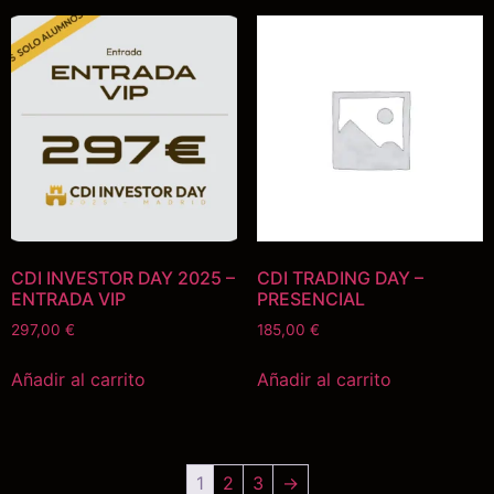
CDI INVESTOR DAY 2025 –
CDI TRADING DAY –
ENTRADA VIP
PRESENCIAL
297,00
€
185,00
€
Añadir al carrito
Añadir al carrito
1
2
3
→