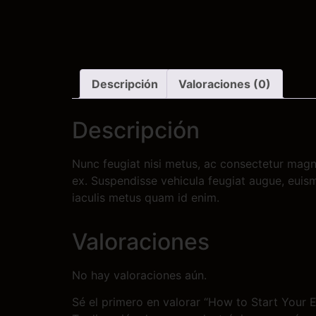
Descripción
Valoraciones (0)
Descripción
Nunc feugiat nisi metus, ac consectetur magna 
ex. Suspendisse vehicula feugiat augue, euism
iaculis metus quam id enim.
Valoraciones
No hay valoraciones aún.
Sé el primero en valorar “How to Start You