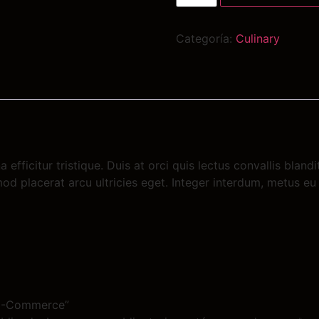
Categoría:
Culinary
efficitur tristique. Duis at orci quis lectus convallis bland
od placerat arcu ultricies eget. Integer interdum, metus eu 
r E-Commerce”