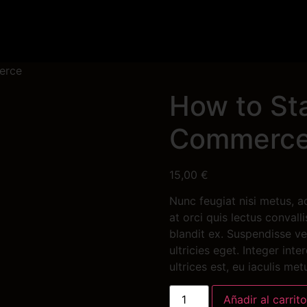
erce
How to Sta
Commerc
15,00
€
Nunc feugiat nisi metus, ac
at orci quis lectus convall
blandit ex. Suspendisse ve
ultricies eget. Integer in
ultrices est, eu iaculis me
Añadir al carrito