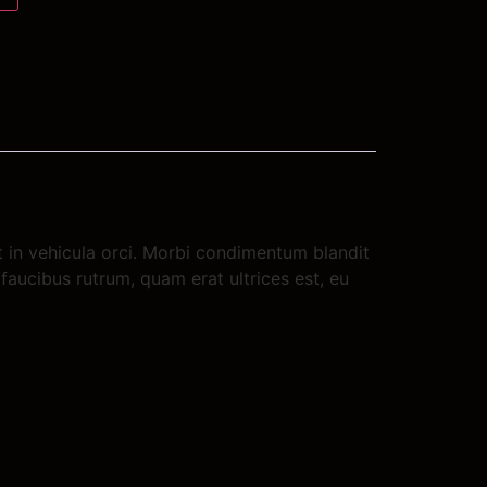
it in vehicula orci. Morbi condimentum blandit
faucibus rutrum, quam erat ultrices est, eu