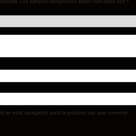
blicada.
Los campos obligatorios están marcados con
*
eb en este navegador para la próxima vez que comente.