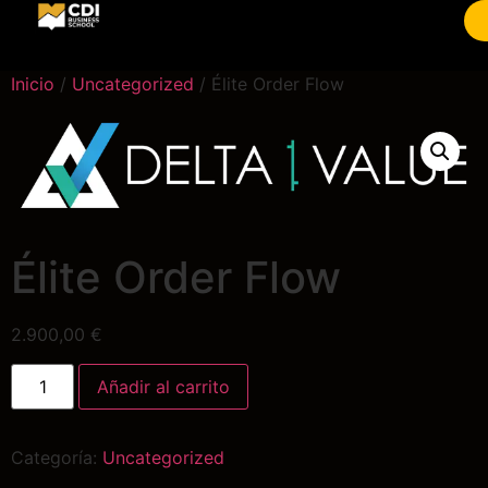
Inicio
/
Uncategorized
/ Élite Order Flow
Élite Order Flow
2.900,00
€
Añadir al carrito
Categoría:
Uncategorized