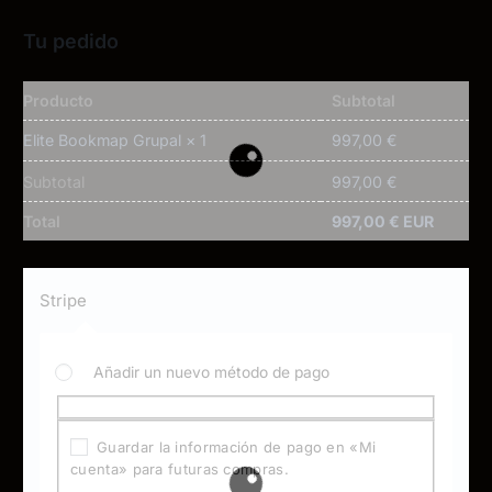
Tu pedido
Producto
Subtotal
997,00
€
Elite Bookmap Grupal
× 1
Subtotal
997,00
€
Total
997,00
€
EUR
Stripe
Añadir un nuevo método de pago
Guardar la información de pago en «Mi
cuenta» para futuras compras.