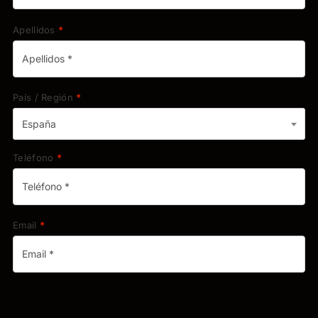
Apellidos
*
País / Región
*
España
Teléfono
*
Email
*